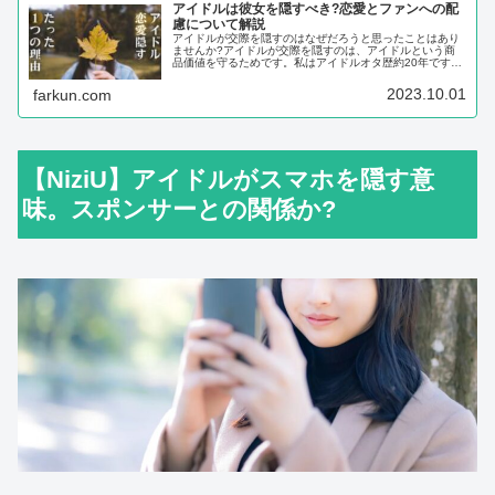
アイドルは彼女を隠すべき?恋愛とファンへの配
慮について解説
アイドルが交際を隠すのはなぜだろうと思ったことはあり
ませんか?アイドルが交際を隠すのは、アイドルという商
品価値を守るためです。私はアイドルオタ歴約20年です
が、推しの恋愛がスクープされたときは、複雑な心境にな
りました。アイドルが恋愛を隠すべき
2023.10.01
farkun.com
【NiziU】アイドルがスマホを隠す意
味。スポンサーとの関係か?