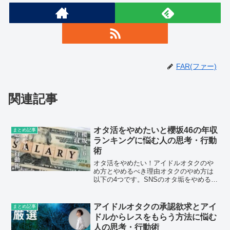
FAR(ファー)
関連記事
オタ活をやめたいと櫻坂46の年収
まとめ記事
ランキングに悩む人の思考・行動
術
オタ活をやめたい！アイドルオタクのや
め方とやめるべき理由オタクのやめ方は
以下の4つです。SNSのオタ垢をやめるか
見ない推しに関する情報を完全に断ち切
る自分磨きにお金をかけるグッズを視界
から消す「アイドルオタクをやめたい」
アイドルオタクの承認欲求とアイ
まとめ記事
と思う理由はアイドル...
ドルからレスをもらう方法に悩む
人の思考・行動術