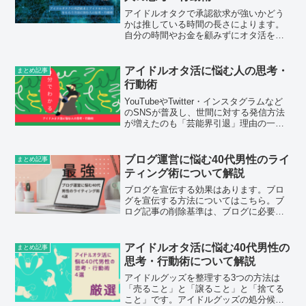
アイドルオタクで承認欲求が強いかどう
かは推している時間の長さによります。
自分の時間やお金を顧みずにオタ活をし
ている人は尊敬に値します。推しにガチ
恋してしまうトップオタについてはこち
ら。多くレスをもらう方法としては、ス
アイドルオタ活に悩む人の思考・
まとめ記事
ケッチブックを使います。
行動術
YouTubeやTwitter・インスタグラムなど
のSNSが普及し、世間に対する発信方法
が増えたのも「芸能界引退」理由の一つ
です。アイドルの卒業が止まらない理由
についてはこちら。有名な舞台にマイク
を置くシーンのあったコンサートは、山
ブログ運営に悩む40代男性のライ
まとめ記事
口百恵の引退
ティング術について解説
ブログを宣伝する効果はあります。ブロ
グを宣伝する方法についてはこちら。ブ
ログ記事の削除基準は、ブログに必要性
があるかどうかで判断することです。ブ
ログ記事を削除したくないときの対処法
についてはこちら。ブログを書くための
アイドルオタ活に悩む40代男性の
まとめ記事
情報収集の方法はブログ
思考・行動術について解説
アイドルグッズを整理する3つの方法は
「売ること」と「譲ること」と「捨てる
こと」です。アイドルグッズの処分候補