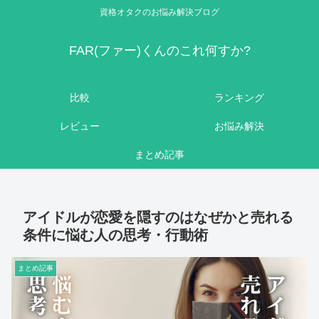
資格オタクのお悩み解決ブログ
FAR(ファー)くんのこれ何すか?
比較
ランキング
レビュー
お悩み解決
まとめ記事
アイドルが恋愛を隠すのはなぜかと売れる
条件に悩む人の思考・行動術
まとめ記事