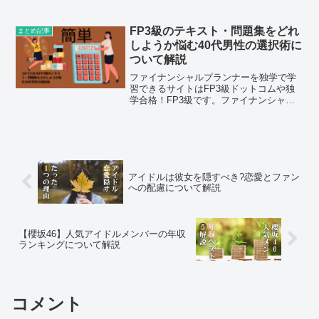
についてはこちら。アイドルと付き合え
る確率は0.0247% , 4049分の1です。ア
イドルと結婚して幸せになるのかについ
FP3級のテキスト・問題集をどれ
まとめ記事
てはこちら
しようか悩む40代男性の選択術に
ついて解説
ファイナンシャルプランナーを独学で学
習できるサイトはFP3級ドットコムや独
学合格！FP3級です。ファイナンシャル
プランナー3級を学習するのにあった方が
いいモノについてはこちら。ファイナン
シャルプランナー3級の勉強時間を捻出す
る方法は朝活
アイドルは彼女を隠すべき?恋愛とファン
への配慮について解説
【櫻坂46】人気アイドルメンバーの年収
ランキングについて解説
コメント