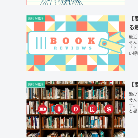
【
要約＆書評
る
最近
そん
「ト
い呼
た。
【
要約＆書評
遊び
そん
す。
と思