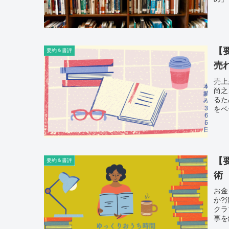
【
要約＆書評
売
売上
尚之
るた
をベ
【
要約＆書評
術
お金
か?
クラ
事を