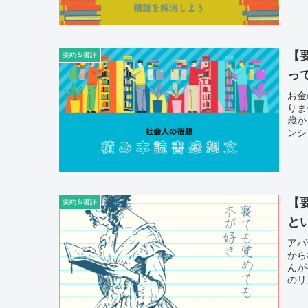
【
要約＆書評
っ
お金
りま
歳か
ンシ
【
要約＆書評
と
アパ
から
んが
のリ