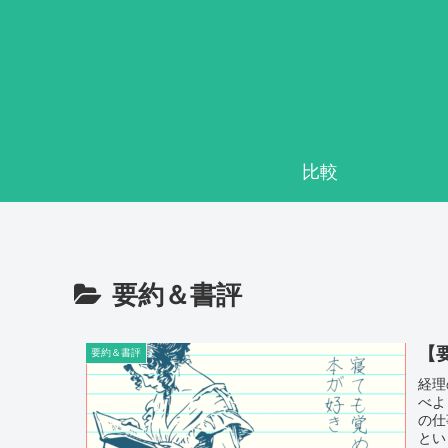
比較
要約＆書評
【
要約＆書評
経理
べよ
の仕
とい