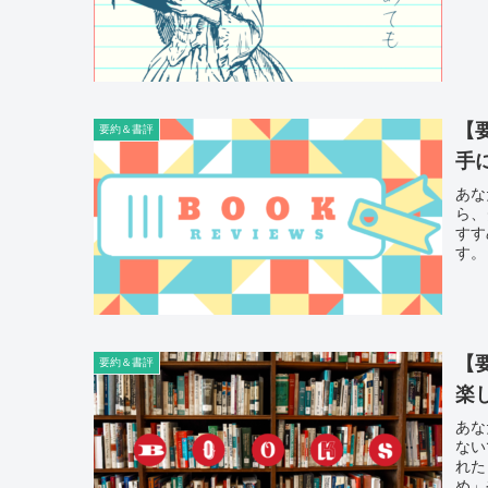
【
要約＆書評
手
あな
ら、
すす
す。
【
要約＆書評
楽
あな
ない
れた
め」