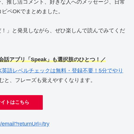
ン、推し活コメント、好きな人へのメッセージ、日常
コピペOKでまとめました。
だ！」と発見しながら、ぜひ楽しんで読んでみてくだ
英会話アプリ「Speak」も選択肢のひとつ！／
HK英語レベルチェックは無料・登録不要！5分でやり
読むと、フレーズも覚えやすくなります。
サイトはこちら
r/email?returnUrl=/try