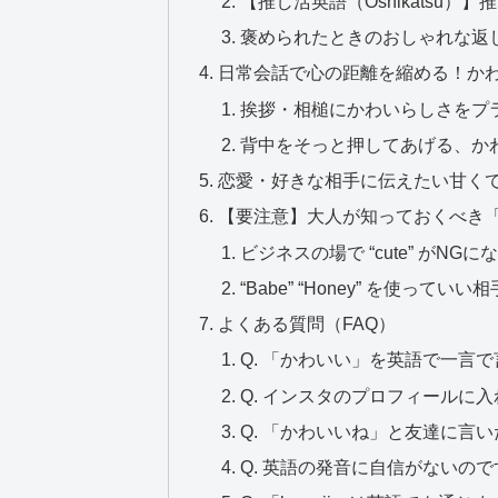
【推し活英語（Oshikatsu）
褒められたときのおしゃれな返
日常会話で心の距離を縮める！か
挨拶・相槌にかわいらしさをプ
背中をそっと押してあげる、か
恋愛・好きな相手に伝えたい甘く
【要注意】大人が知っておくべき
ビジネスの場で “cute” がNGに
“Babe” “Honey” を使ってい
よくある質問（FAQ）
Q. 「かわいい」を英語で一言
Q. インスタのプロフィールに
Q. 「かわいいね」と友達に言
Q. 英語の発音に自信がないの