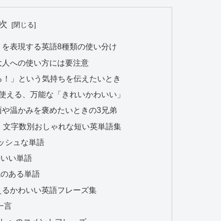
次
」を表現する英語8種類の使い分け
でも大人への使い方には要注意
たくなる！」という気持ちを伝えたいとき
服にも使える、万能な「きれいかわいい」
eet ── 内面や温かみを褒めたいときの3兄弟
】文字数別おしゃれな短い英単語集
ッシュな単語
のいい単語
観のある単語
えるかわいい英語フレーズ集
一言