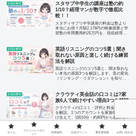
いろいろなアイドルのリリイベに行きま
スタサプ中学生の講座は塾の約
お悩み解決
した。おかげで
1/10？経理マンが数字で徹底比
較！！
スタディサプリ中学講座の料金は塾より
本当にお得？月額2,178円の映像授業と学
習塾の年間費用約25万円を、現役経理課
長が数字で徹底比較。デメリットや効果
を高める使い方、無料体験まで正直に解
説します。コスパ重視の保護者は必見で
英語リスニングのコツ5選｜聞き
お悩み解決
す。
取れない原因と楽しく続ける練習
法を解説
英語リスニングのコツ5選と、聞き取れな
い本当の原因3つを解説します。音の変化
（リンキング・リダクション）を知り、
シャドーイング＋精聴を組み合わせれ
ば、3〜6ヶ月で聞き取れる音がグッと変
わります。挫折せずに楽しく続けるコツ
クラウティ英会話の口コミは?家
お悩み解決
も紹介！
族6人で続けやすい理由3つを解説
クラウティの口コミ・評判と料金プラン
を解説。1つのアカウントを家族6人で分
け合えて、1回10分・約80円から始められ
るオンライン英会話です。英会話が続か
なかった人でも家族となら続けやすい理
プライバシーポリ
由と注意点を正直に紹介します。
ホーム
利用規約
広告ポリシー
運営者情報
お問い合わせ
TOEICリスニング満点の科学的勉
お悩み解決
シー