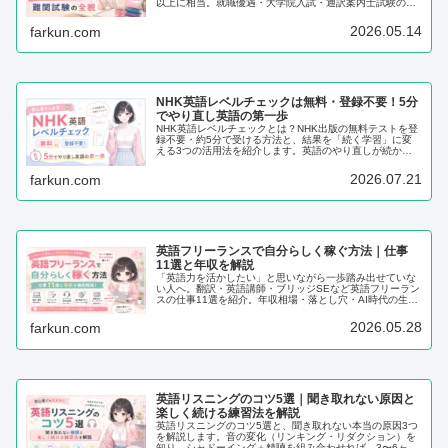
以上に相当。就職優遇・大学院入試・通訳案内士試験の英
語免除など5つのメリットと社会人向けの勉強法も紹介し
ます。
2026.05.14
farkun.com
NHK英語レベルチェックは無料・登録不要！5分
でやり直し英語の第一歩
NHK英語レベルチェックとは？NHK出版の無料テストを登
録不要・約5分で受ける方法と、結果を「続く学習」に変
える3つの活用法を紹介します。英語のやり直しが続かな
かったあなたも、今の自分を知ればまた始められます。
2026.07.21
farkun.com
英語フリーランスで自分らしく稼ぐ方法｜仕事
11選と年収を解説
「英語力を活かしたい」と思いながら一歩踏み出せていな
い人へ。翻訳・英語講師・ブリッジSEなど英語フリーラン
スの仕事11選を紹介。年収相場・落とし穴・AI時代の生存
戦略まで丁寧に解説します。
2026.05.28
farkun.com
英語リスニングのコツ5選｜聞き取れない原因と
楽しく続ける練習法を解説
英語リスニングのコツ5選と、聞き取れない本当の原因3つ
を解説します。音の変化（リンキング・リダクション）を
知り、シャドーイング＋精聴を組み合わせれば、3〜6ヶ月