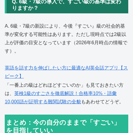
Q. 6級・7級の導入で、すごい級の基準は変わ
りますか？
A. 6級・7級の新設により、今後『すごい』級の社会的基
準が変化する可能性はあります。ただし現時点では2級以
上が評価の目安となっています（2026年6月時点の情報で
す）。
英語を話す力を伸ばしたい方に最適なAI英会話アプリ【ス
ピーク】
「一番上の級はどれほどすごいのか」も見ておきたい方
は、
英検1級のすごさを徹底解説！合格率10%・語彙
10,000語が証明する難関試験の全貌
もあわせてどうぞ。
まとめ：今の自分のままで「すごい」
を目指していい