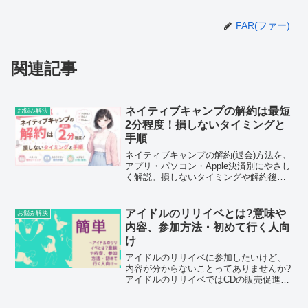
FAR(ファー)
関連記事
ネイティブキャンプの解約は最短
お悩み解決
2分程度！損しないタイミングと
手順
ネイティブキャンプの解約(退会)方法を、
アプリ・パソコン・Apple決済別にやさし
く解説。損しないタイミングや解約後の
アカウント・コインの扱いも紹介しま
す。続かなくても大丈夫。罪悪感なく2分
でスッキリ手放せます。
アイドルのリリイベとは?意味や
お悩み解決
内容、参加方法・初めて行く人向
け
アイドルのリリイベに参加したいけど、
内容が分からないことってありませんか?
アイドルのリリイベではCDの販売促進の
ためにミニライブや特典会が行われま
す。私はアイドルオタ歴約20年ですが、