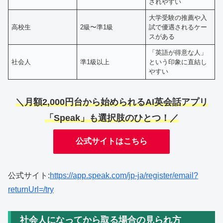
されやすい
大学受験の推薦や入
高校生
2級〜準1級
試で優遇されるケー
スがある
「英語が得意な人」
社会人
準1級以上
という印象に直結し
やすい
＼月額2,000円台から始められるAI英会話アプリ
「Speak」も選択肢のひとつ！／
公式サイトはこちら
公式サイト:
https://app.speak.com/jp-ja/register/email?
returnUrl=/try
社会人になってから取る場合の見られ方