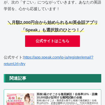
が、次の「すごい」につながっていきます。あなたの英語
学習を、心から応援しています！
＼月額2,000円台から始められるAI英会話アプリ
「Speak」も選択肢のひとつ！／
公式サイトはこちら
公式サイト:
https://app.speak.com/jp-ja/register/email?
returnUrl=/try
関連記事
英検1級のすごさを徹底解説！合格率10%・語彙
10,000語が証明する難関試験の全貌
英検1級のすごさ・難易度を数字と根拠で徹底解説！合格
率は約10%、必要語彙数10,000語以上、TOEIC換算900点